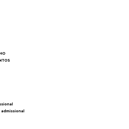
LHO
ENTOS
ssional
 admissional