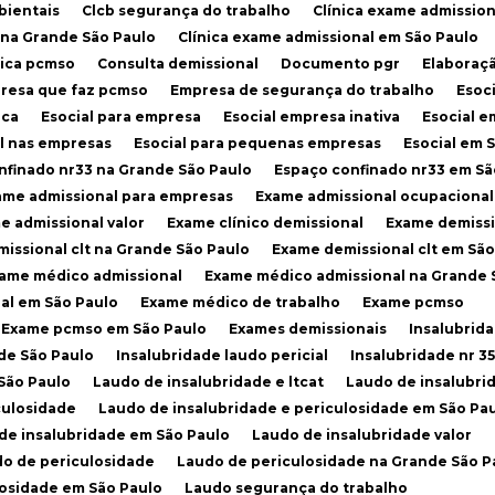
bientais
Clcb segurança do trabalho
Clínica exame admission
l na Grande São Paulo
Clínica exame admissional em São Paulo
ínica pcmso
Consulta demissional
Documento pgr
Elabora
presa que faz pcmso
Empresa de segurança do trabalho
Esoc
ica
Esocial para empresa
Esocial empresa inativa
Esocial 
al nas empresas
Esocial para pequenas empresas
Esocial em 
onfinado nr33 na Grande São Paulo
Espaço confinado nr33 em Sã
xame admissional para empresas
Exame admissional ocupacional
me admissional valor
Exame clínico demissional
Exame demiss
missional clt na Grande São Paulo
Exame demissional clt em São
xame médico admissional
Exame médico admissional na Grande 
al em São Paulo
Exame médico de trabalho
Exame pcmso
Exame pcmso em São Paulo
Exames demissionais
Insalubrid
de São Paulo
Insalubridade laudo pericial
Insalubridade nr 35
 São Paulo
Laudo de insalubridade e ltcat
Laudo de insalubri
culosidade
Laudo de insalubridade e periculosidade em São Pa
 de insalubridade em São Paulo
Laudo de insalubridade valor
do de periculosidade
Laudo de periculosidade na Grande São P
losidade em São Paulo
Laudo segurança do trabalho