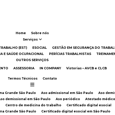
Home
Sobre nós
Serviços
TRABALHO (EST)
eSOCIAL
GESTÃO EM SEGURANÇA DO TRABA
INA E SAÚDE OCUPACIONAL
PERÍCIAS TRABALHISTAS
TREINAM
OUTROS SERVIÇOS
ENTO
ASSESSORIA
IN COMPANY
Vistorias – AVCB e CLCB
Termos Técnicos
Contato
l na Grande São Paulo
Aso admissional em São Paulo
Aso demi
Aso demissional em São Paulo
Aso periódico
Atestado médico
e
Centro de medicina do trabalho
Certificado digital esocial
al na Grande São Paulo
Certificado digital esocial em São Paulo