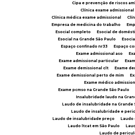
Cipa e prevenção de riscos am
Clínica exame admissiona
Clínica médica exame admissional
Cl
Empresa de medicina do trabalho
Em
Esocial completo
Esocial de domést
Esocial na Grande São Paulo
Esoci
Espaço confinado nr33
Espaço c
Exame admissional aso
E
Exame admissional particular
Exa
Exame demissional clt
Exame de
Exame demissional perto de mim
E
Exame médico admission
Exame pcmso na Grande São Paulo
Insalubridade laudo na Gran
Laudo de insalubridade na Grande
Laudo de insalubridade e peri
Laudo de insalubridade preço
Laudo
Laudo ltcat em São Paulo
Lau
Laudo de pericu