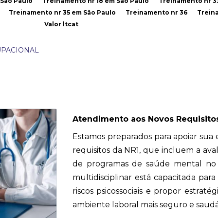
 São Paulo
Treinamento nr 18 em São Paulo
Treinamento nr 3
Treinamento nr 35 em São Paulo
Treinamento nr 36
Trein
Valor ltcat
UPACIONAL
Atendimento aos Novos Requisito
Estamos preparados para apoiar sua
requisitos da NR1, que incluem a ava
de programas de saúde mental no 
multidisciplinar está capacitada para r
riscos psicossociais e propor estraté
ambiente laboral mais seguro e saudá