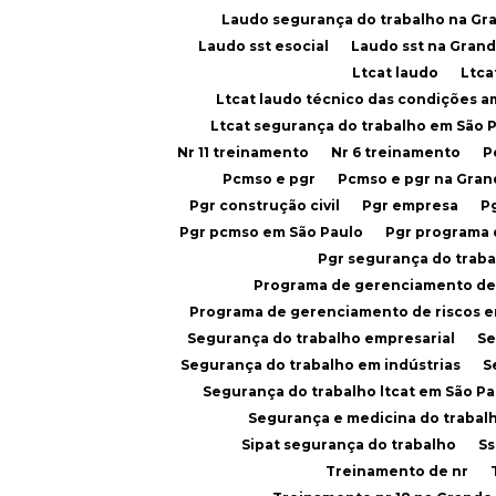
Laudo segurança do trabalho na Gr
Laudo sst esocial
Laudo sst na Gran
Ltcat laudo
Ltc
Ltcat laudo técnico das condições a
Ltcat segurança do trabalho em São 
Nr 11 treinamento
Nr 6 treinamento
Pcmso e pgr
Pcmso e pgr na Gra
Pgr construção civil
Pgr empresa
Pgr pcmso em São Paulo
Pgr programa
Pgr segurança do trab
Programa de gerenciamento de 
Programa de gerenciamento de riscos 
Segurança do trabalho empresarial
S
Segurança do trabalho em indústrias
Segurança do trabalho ltcat em São Pa
Segurança e medicina do trabal
Sipat segurança do trabalho
S
Treinamento de nr