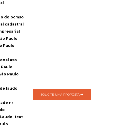
al
ção do pcmso
ial cadastral
empresarial
São Paulo
o Paulo
ional aso
 Paulo
São Paulo
ade laudo
SOLICITE UMA PROPOSTA
dade nr
ulo
Laudo ltcat
aulo