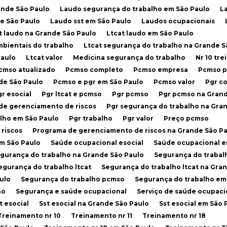
ande São Paulo
Laudo segurança do trabalho em São Paulo
L
de São Paulo
Laudo sst em São Paulo
Laudos ocupacionais
at laudo na Grande São Paulo
Ltcat laudo em São Paulo
mbientais do trabalho
Ltcat segurança do trabalho na Grande S
Paulo
Ltcat valor
Medicina segurança do trabalho
Nr 10 t
Pcmso atualizado
Pcmso completo
Pcmso empresa
Pcmso 
nde São Paulo
Pcmso e pgr em São Paulo
Pcmso valor
Pgr 
Pgr esocial
Pgr ltcat e pcmso
Pgr pcmso
Pgr pcmso na Gran
 de gerenciamento de riscos
Pgr segurança do trabalho na Gra
alho em São Paulo
Pgr trabalho
Pgr valor
Preço pcmso
riscos
Programa de gerenciamento de riscos na Grande São P
em São Paulo
Saúde ocupacional esocial
Saúde ocupacional 
egurança do trabalho na Grande São Paulo
Segurança do trabal
Segurança do trabalho ltcat
Segurança do trabalho ltcat na Gra
ulo
Segurança do trabalho pcmso
Segurança do trabalho em
ho
Segurança e saúde ocupacional
Serviço de saúde ocupaci
st esocial
Sst esocial na Grande São Paulo
Sst esocial em São 
Treinamento nr 10
Treinamento nr 11
Treinamento nr 18