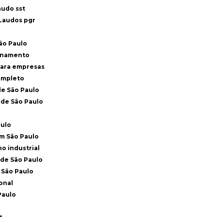
audo sst
Laudos pgr
ão Paulo
reinamento
para empresas
completo
de São Paulo
nde São Paulo
aulo
em São Paulo
ho industrial
nde São Paulo
 São Paulo
onal
Paulo