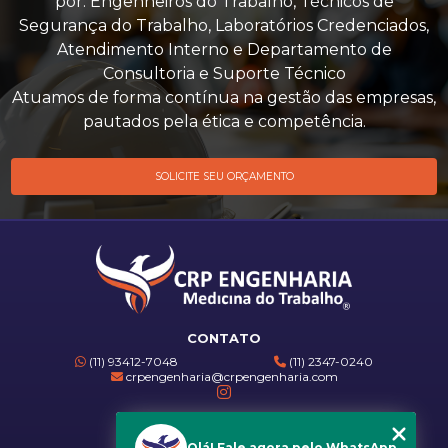
por: Engenheiros do Trabalho, Técnicos de
Segurança do Trabalho, Laboratórios Credenciados,
Atendimento Interno e Departamento de
Consultoria e Suporte Técnico
Atuamos de forma contínua na gestão das empresas,
pautados pela ética e competência.
SOLICITE SEU ORÇAMENTO
CONTATO
(11) 93412-7048
(11) 2347-0240
crpengenharia@crpengenharia.com
ENDEREÇO
Rua Virgílio, 120 - Vila Prudente
Olá! Fale agora pelo WhatsApp