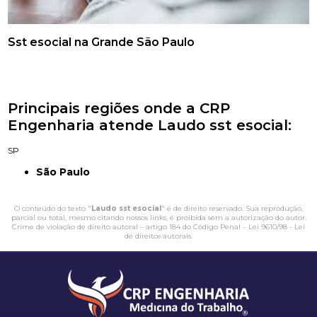
Sst esocial na Grande São Paulo
Principais regiões onde a CRP
Engenharia atende Laudo sst esocial:
SP
São Paulo
O conteúdo do texto "
Laudo sst esocial
" é de direito reservado. Sua reprodução,
parcial ou total, mesmo citando nossos links, é proibida sem a autorização do autor.
Crime de violação de direito autoral – artigo 184 do Código Penal –
Lei 9610/98 - Lei
de direitos autorais
.