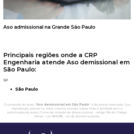
Aso admissional na Grande São Paulo
Principais regiões onde a CRP
Engenharia atende Aso demissional em
São Paulo:
SP
São Paulo
O conteúdo do texto "
Aso demissional em São Paulo
" é de direito reservado. Sua
reprodução, parcial ou total, mesmo citando nossos links, é proibida sem a
autorização do autor. Crime de violação de direito autoral – artigo 184 do Código
Penal –
Lei 9610/98 - Lei de direitos autorais
.