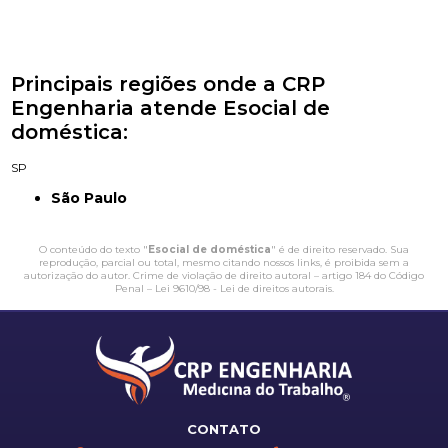
Principais regiões onde a CRP
Engenharia atende Esocial de
doméstica:
SP
São Paulo
O conteúdo do texto "
Esocial de doméstica
" é de direito reservado. Sua
reprodução, parcial ou total, mesmo citando nossos links, é proibida sem a
autorização do autor. Crime de violação de direito autoral – artigo 184 do Código
Penal –
Lei 9610/98 - Lei de direitos autorais
.
CONTATO