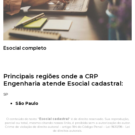
Esocial completo
Principais regiões onde a CRP
Engenharia atende Esocial cadastral:
SP
São Paulo
O conteúdo do texto "
Esocial cadastral
" é de direito reservado. Sua reprodução,
parcial ou total, mesmo citando nossos links, é proibida sem a autorização do autor.
Crime de violação de direito autoral – artigo 184 do Código Penal –
Lei 9610/98 - Lei
de direitos autorais
.