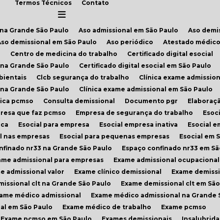
Termos Técnicos
Contato
l na Grande São Paulo
Aso admissional em São Paulo
Aso demi
Aso demissional em São Paulo
Aso periódico
Atestado médico
e
Centro de medicina do trabalho
Certificado digital esocial
al na Grande São Paulo
Certificado digital esocial em São Paulo
bientais
Clcb segurança do trabalho
Clínica exame admission
l na Grande São Paulo
Clínica exame admissional em São Paulo
ínica pcmso
Consulta demissional
Documento pgr
Elabora
presa que faz pcmso
Empresa de segurança do trabalho
Esoc
ica
Esocial para empresa
Esocial empresa inativa
Esocial 
al nas empresas
Esocial para pequenas empresas
Esocial em 
onfinado nr33 na Grande São Paulo
Espaço confinado nr33 em Sã
xame admissional para empresas
Exame admissional ocupacional
me admissional valor
Exame clínico demissional
Exame demiss
missional clt na Grande São Paulo
Exame demissional clt em São
xame médico admissional
Exame médico admissional na Grande 
al em São Paulo
Exame médico de trabalho
Exame pcmso
Exame pcmso em São Paulo
Exames demissionais
Insalubrid