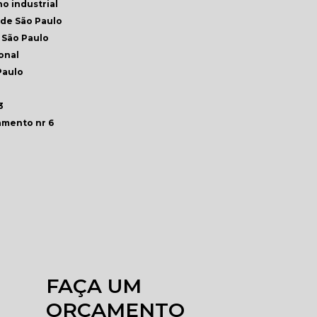
ho industrial
nde São Paulo
 São Paulo
onal
Paulo
3
amento nr 6
FAÇA UM
ORÇAMENTO