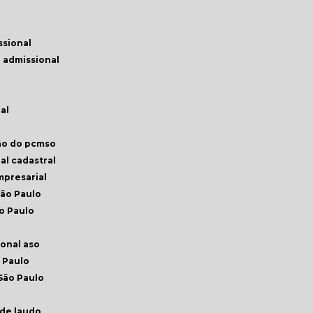
ssional
 admissional
al
ção do pcmso
ial cadastral
empresarial
São Paulo
o Paulo
ional aso
 Paulo
São Paulo
ade laudo