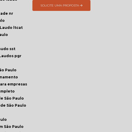
SOLICITE UMA PROPOSTA
dade nr
ulo
Laudo ltcat
aulo
audo sst
Laudos pgr
ão Paulo
reinamento
para empresas
completo
de São Paulo
nde São Paulo
aulo
em São Paulo