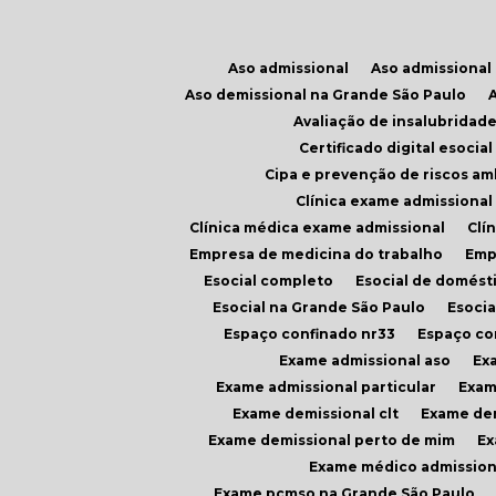
Aso admissional
Aso admissiona
Aso demissional na Grande São Paulo
Avaliação de insalubridad
Certificado digital esoci
Cipa e prevenção de riscos am
Clínica exame admissiona
Clínica médica exame admissional
Cl
Empresa de medicina do trabalho
Em
Esocial completo
Esocial de domést
Esocial na Grande São Paulo
Esoci
Espaço confinado nr33
Espaço c
Exame admissional aso
E
Exame admissional particular
Exa
Exame demissional clt
Exame de
Exame demissional perto de mim
E
Exame médico admission
Exame pcmso na Grande São Paulo