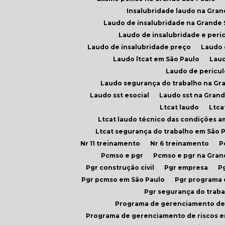
Insalubridade laudo na Gran
Laudo de insalubridade na Grande
Laudo de insalubridade e peri
Laudo de insalubridade preço
Laudo
Laudo ltcat em São Paulo
Lau
Laudo de pericu
Laudo segurança do trabalho na Gr
Laudo sst esocial
Laudo sst na Gran
Ltcat laudo
Ltc
Ltcat laudo técnico das condições a
Ltcat segurança do trabalho em São 
Nr 11 treinamento
Nr 6 treinamento
Pcmso e pgr
Pcmso e pgr na Gra
Pgr construção civil
Pgr empresa
Pgr pcmso em São Paulo
Pgr programa
Pgr segurança do trab
Programa de gerenciamento de 
Programa de gerenciamento de riscos 