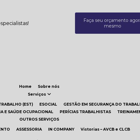
Faça seu orçamento agor
pecialistas!
mesmo
Home
Sobre nós
Serviços
TRABALHO (EST)
eSOCIAL
GESTÃO EM SEGURANÇA DO TRABA
INA E SAÚDE OCUPACIONAL
PERÍCIAS TRABALHISTAS
TREINAM
OUTROS SERVIÇOS
ENTO
ASSESSORIA
IN COMPANY
Vistorias – AVCB e CLCB