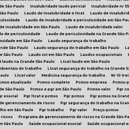
de São Paulo
Insalubridade laudo pericial
Insalubridade nr 35
 São Paulo
Laudo de insalubridade e ltcat
Laudo de insalubri
culosidade
Laudo de insalubridade e periculosidade em São Pa
 de insalubridade em São Paulo
Laudo de insalubridade valor
do de periculosidade
Laudo de periculosidade na Grande São P
losidade em São Paulo
Laudo segurança do trabalho
ande São Paulo
Laudo segurança do trabalho em São Paulo
L
de São Paulo
Laudo sst em São Paulo
Laudos ocupacionais
at laudo na Grande São Paulo
Ltcat laudo em São Paulo
mbientais do trabalho
Ltcat segurança do trabalho na Grande S
Paulo
Ltcat valor
Medicina segurança do trabalho
Nr 10 t
Pcmso atualizado
Pcmso completo
Pcmso empresa
Pcmso 
nde São Paulo
Pcmso e pgr em São Paulo
Pcmso valor
Pgr 
Pgr esocial
Pgr ltcat e pcmso
Pgr pcmso
Pgr pcmso na Gran
 de gerenciamento de riscos
Pgr segurança do trabalho na Gra
alho em São Paulo
Pgr trabalho
Pgr valor
Preço pcmso
riscos
Programa de gerenciamento de riscos na Grande São P
em São Paulo
Saúde ocupacional esocial
Saúde ocupacional 