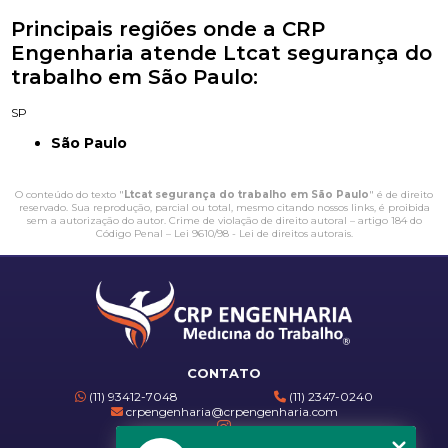
Principais regiões onde a CRP
Engenharia atende Ltcat segurança do
trabalho em São Paulo:
SP
São Paulo
O conteúdo do texto "
Ltcat segurança do trabalho em São Paulo
" é de direito
reservado. Sua reprodução, parcial ou total, mesmo citando nossos links, é proibida
sem a autorização do autor. Crime de violação de direito autoral – artigo 184 do
Código Penal –
Lei 9610/98 - Lei de direitos autorais
.
CONTATO
(11) 93412-7048
(11) 2347-0240
crpengenharia@crpengenharia.com