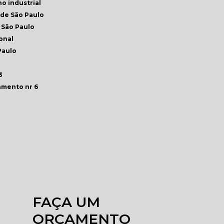
ho industrial
nde São Paulo
 São Paulo
onal
Paulo
3
amento nr 6
FAÇA UM
ORÇAMENTO