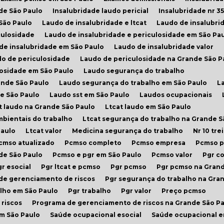
de São Paulo
Insalubridade laudo pericial
Insalubridade nr 35
 São Paulo
Laudo de insalubridade e ltcat
Laudo de insalubri
culosidade
Laudo de insalubridade e periculosidade em São Pa
 de insalubridade em São Paulo
Laudo de insalubridade valor
do de periculosidade
Laudo de periculosidade na Grande São P
losidade em São Paulo
Laudo segurança do trabalho
ande São Paulo
Laudo segurança do trabalho em São Paulo
L
de São Paulo
Laudo sst em São Paulo
Laudos ocupacionais
at laudo na Grande São Paulo
Ltcat laudo em São Paulo
mbientais do trabalho
Ltcat segurança do trabalho na Grande S
Paulo
Ltcat valor
Medicina segurança do trabalho
Nr 10 t
Pcmso atualizado
Pcmso completo
Pcmso empresa
Pcmso 
nde São Paulo
Pcmso e pgr em São Paulo
Pcmso valor
Pgr 
Pgr esocial
Pgr ltcat e pcmso
Pgr pcmso
Pgr pcmso na Gran
 de gerenciamento de riscos
Pgr segurança do trabalho na Gra
alho em São Paulo
Pgr trabalho
Pgr valor
Preço pcmso
riscos
Programa de gerenciamento de riscos na Grande São P
em São Paulo
Saúde ocupacional esocial
Saúde ocupacional 