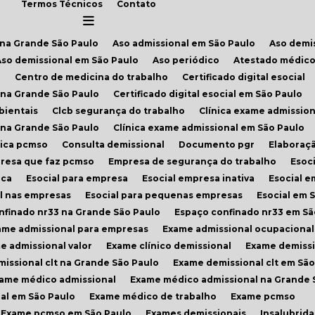
Termos Técnicos
Contato
l na Grande São Paulo
Aso admissional em São Paulo
Aso demi
Aso demissional em São Paulo
Aso periódico
Atestado médico
e
Centro de medicina do trabalho
Certificado digital esocial
al na Grande São Paulo
Certificado digital esocial em São Paulo
bientais
Clcb segurança do trabalho
Clínica exame admission
l na Grande São Paulo
Clínica exame admissional em São Paulo
ínica pcmso
Consulta demissional
Documento pgr
Elabora
presa que faz pcmso
Empresa de segurança do trabalho
Esoc
ica
Esocial para empresa
Esocial empresa inativa
Esocial 
al nas empresas
Esocial para pequenas empresas
Esocial em 
onfinado nr33 na Grande São Paulo
Espaço confinado nr33 em Sã
xame admissional para empresas
Exame admissional ocupacional
me admissional valor
Exame clínico demissional
Exame demiss
missional clt na Grande São Paulo
Exame demissional clt em São
xame médico admissional
Exame médico admissional na Grande 
al em São Paulo
Exame médico de trabalho
Exame pcmso
Exame pcmso em São Paulo
Exames demissionais
Insalubrid