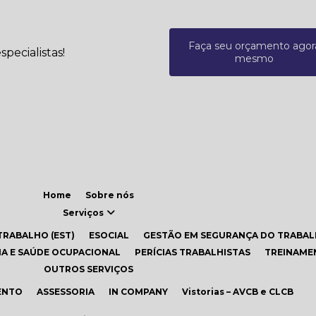
Faça seu orçamento agor
pecialistas!
mesmo
Home
Sobre nós
Serviços
TRABALHO (EST)
eSOCIAL
GESTÃO EM SEGURANÇA DO TRABA
INA E SAÚDE OCUPACIONAL
PERÍCIAS TRABALHISTAS
TREINAM
OUTROS SERVIÇOS
ENTO
ASSESSORIA
IN COMPANY
Vistorias – AVCB e CLCB