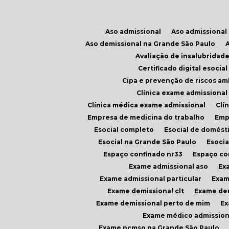
Aso admissional
Aso admissiona
Aso demissional na Grande São Paulo
Avaliação de insalubridad
Certificado digital esoci
Cipa e prevenção de riscos am
Clínica exame admissiona
Clínica médica exame admissional
Cl
Empresa de medicina do trabalho
Em
Esocial completo
Esocial de domést
Esocial na Grande São Paulo
Esoci
Espaço confinado nr33
Espaço c
Exame admissional aso
E
Exame admissional particular
Exa
Exame demissional clt
Exame de
Exame demissional perto de mim
E
Exame médico admission
Exame pcmso na Grande São Paulo