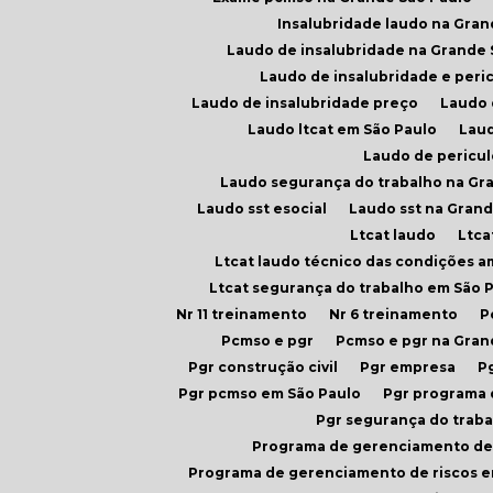
Insalubridade laudo na Gran
Laudo de insalubridade na Grande
Laudo de insalubridade e peri
Laudo de insalubridade preço
Laudo
Laudo ltcat em São Paulo
Lau
Laudo de pericu
Laudo segurança do trabalho na Gr
Laudo sst esocial
Laudo sst na Gran
Ltcat laudo
Ltc
Ltcat laudo técnico das condições a
Ltcat segurança do trabalho em São 
Nr 11 treinamento
Nr 6 treinamento
Pcmso e pgr
Pcmso e pgr na Gra
Pgr construção civil
Pgr empresa
Pgr pcmso em São Paulo
Pgr programa
Pgr segurança do trab
Programa de gerenciamento de 
Programa de gerenciamento de riscos 