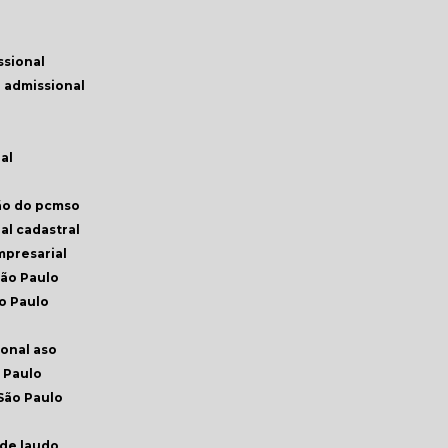
ssional
 admissional
al
ção do pcmso
ial cadastral
empresarial
São Paulo
o Paulo
ional aso
 Paulo
São Paulo
ade laudo