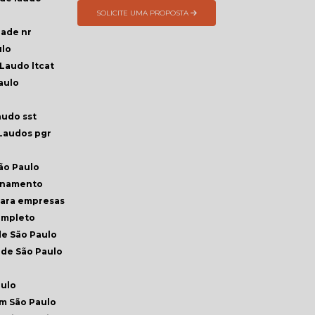
SOLICITE UMA PROPOSTA
dade nr
ulo
Laudo ltcat
aulo
audo sst
Laudos pgr
ão Paulo
reinamento
para empresas
completo
de São Paulo
nde São Paulo
aulo
em São Paulo