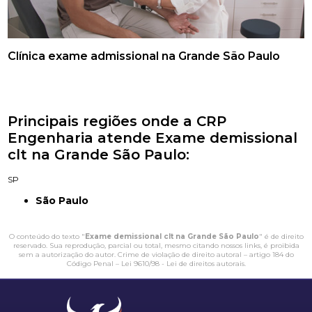
Clínica exame admissional na Grande São Paulo
Principais regiões onde a CRP
Engenharia atende Exame demissional
clt na Grande São Paulo:
SP
São Paulo
O conteúdo do texto "
Exame demissional clt na Grande São Paulo
" é de direito
reservado. Sua reprodução, parcial ou total, mesmo citando nossos links, é proibida
sem a autorização do autor. Crime de violação de direito autoral – artigo 184 do
Código Penal –
Lei 9610/98 - Lei de direitos autorais
.